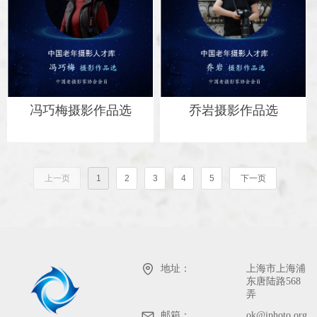
冯巧梅摄影作品选
乔岩摄影作品选
上一页
1
2
3
4
5
下一页
地址：
上海市上海浦
东唐陆路568
弄
邮箱：
ok@iphoto.org